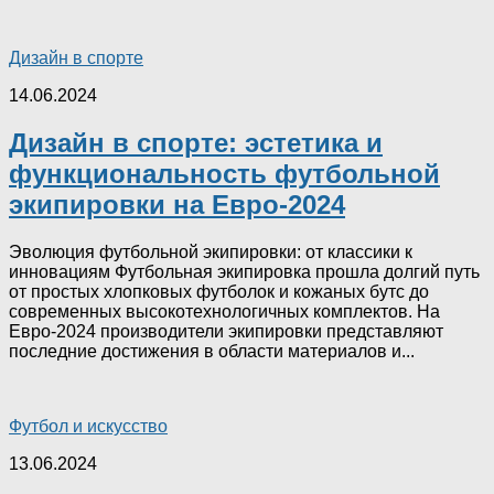
Дизайн в спорте
14.06.2024
Дизайн в спорте: эстетика и
функциональность футбольной
экипировки на Евро-2024
Эволюция футбольной экипировки: от классики к
инновациям Футбольная экипировка прошла долгий путь
от простых хлопковых футболок и кожаных бутс до
современных высокотехнологичных комплектов. На
Евро-2024 производители экипировки представляют
последние достижения в области материалов и...
Футбол и искусство
13.06.2024