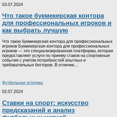
03.07.2024
Что такое букмекерская контора
для профессиональных игроков и
как выбрать лучшую
Что такое букмекерская контора для профессиональных
игроков Букмекерская контора для профессиональных
игроков — это специализированная платформа, которая
предоставляет услуги по приему ставок на спортивные
события с учетом потребностей опытных и
требовательных бетторов. В отличие...
Футбольная эстетика
02.07.2024
Ставки на спорт: искусство
предсказаний и анализ