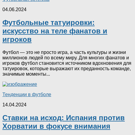
04.06.2024
Футбольные татуировки:
искусство на теле фанатов и
игроков
Футбол — это не просто игра, а часть культуры и жизни
миллионов людей по всему миру. Для многих фанатов и
игроков футбол становится источником вдохновения для
татуировок, которые выражают их преданность команде,
значимые моменты...
Тенденции в футболе
14.04.2024
Ставки на исход: Испания против
Хорватии в фокусе внимания