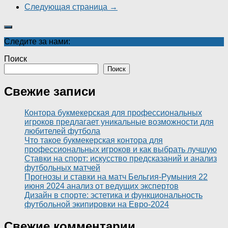
Следующая страница →
Следите за нами:
Поиск
Поиск
Свежие записи
Контора букмекерская для профессиональных
игроков предлагает уникальные возможности для
любителей футбола
Что такое букмекерская контора для
профессиональных игроков и как выбрать лучшую
Ставки на спорт: искусство предсказаний и анализ
футбольных матчей
Прогнозы и ставки на матч Бельгия-Румыния 22
июня 2024 анализ от ведущих экспертов
Дизайн в спорте: эстетика и функциональность
футбольной экипировки на Евро-2024
Свежие комментарии