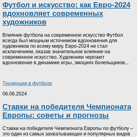
Футбол и искусство: как Евро-2024
вдохновляет современных
художников
Влияние футбола на современное искусство Футбол
всегда был мощным источником вдохновения для
художников по всему миру. Евро-2024 не стал
исключением, оказав значительное влияние на
современное искусство. Художники черпают
вдохновение в динамике игры, эмоциях болельщиков...
Тенденции в футболе
06.06.2024
Ставки на победителя Чемпионата
Европы: советы и прогнозы
Ставки на победителя Чемпионата Европы по футболу –
это один из самых захватывающих и популярных видов