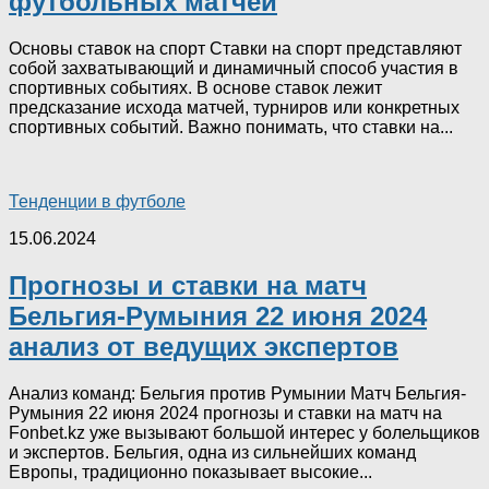
футбольных матчей
Основы ставок на спорт Ставки на спорт представляют
собой захватывающий и динамичный способ участия в
спортивных событиях. В основе ставок лежит
предсказание исхода матчей, турниров или конкретных
спортивных событий. Важно понимать, что ставки на...
Тенденции в футболе
15.06.2024
Прогнозы и ставки на матч
Бельгия-Румыния 22 июня 2024
анализ от ведущих экспертов
Анализ команд: Бельгия против Румынии Матч Бельгия-
Румыния 22 июня 2024 прогнозы и ставки на матч на
Fonbet.kz уже вызывают большой интерес у болельщиков
и экспертов. Бельгия, одна из сильнейших команд
Европы, традиционно показывает высокие...