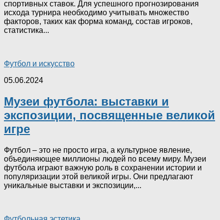
спортивных ставок. Для успешного прогнозирования
исхода турнира необходимо учитывать множество
факторов, таких как форма команд, состав игроков,
статистика...
Футбол и искусство
05.06.2024
Музеи футбола: выставки и
экспозиции, посвященные великой
игре
Футбол – это не просто игра, а культурное явление,
объединяющее миллионы людей по всему миру. Музеи
футбола играют важную роль в сохранении истории и
популяризации этой великой игры. Они предлагают
уникальные выставки и экспозиции,...
Футбольная эстетика